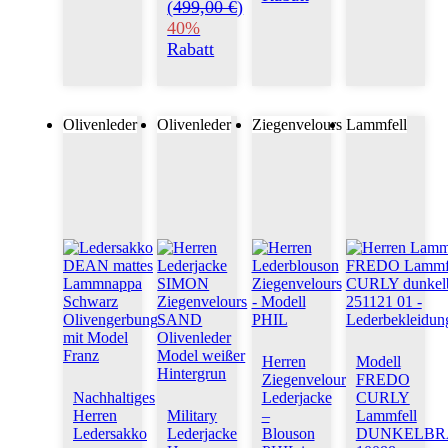
(
499,00 €
)
40%
Rabatt
Olivenleder
Olivenleder
Ziegenvelours
Lammfell
Herren
Modell
Ziegenvelours
FREDO
Nachhaltiges
Lederjacke
CURLY
Herren
Military
–
Lammfell
Ledersakko
Lederjacke
Blouson
DUNKELBR