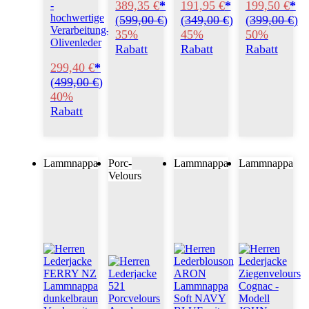
389,35 €
*
191,95 €
*
199,50 €
*
-
hochwertige
(
599,00 €
)
(
349,00 €
)
(
399,00 €
)
Verarbeitung-
35%
45%
50%
Olivenleder
Rabatt
Rabatt
Rabatt
299,40 €
*
(
499,00 €
)
40%
Rabatt
Lammnappa
Porc-
Lammnappa
Lammnappa
Velours