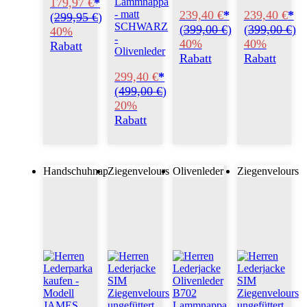
179,97 €
*
Lammnappa
239,40 €
*
239,40 €
*
- matt
(
299,95 €
)
SCHWARZ
(
399,00 €
)
(
399,00 €
)
40%
-
40%
40%
Rabatt
Olivenleder
Rabatt
Rabatt
299,40 €
*
(
499,00 €
)
20%
Rabatt
Handschuhnappa
Ziegenvelours
Olivenleder
Ziegenvelours