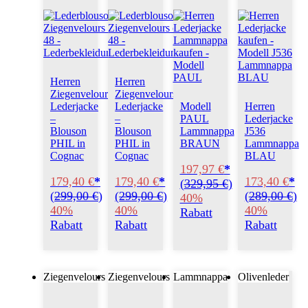
Herren
Herren
Ziegenvelours
Ziegenvelours
Lederjacke
Lederjacke
Modell
Herren
–
–
PAUL
Lederjacke
Blouson
Blouson
Lammnappa
J536
PHIL in
PHIL in
BRAUN
Lammnappa
Cognac
Cognac
BLAU
197,97 €
*
179,40 €
*
179,40 €
*
173,40 €
*
(
329,95 €
)
(
299,00 €
)
(
299,00 €
)
(
289,00 €
)
40%
40%
40%
40%
Rabatt
Rabatt
Rabatt
Rabatt
Ziegenvelours
Ziegenvelours
Lammnappa
Olivenleder