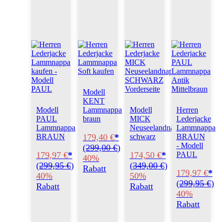
Modell
KENT
Modell
Lammnappa
Modell
Herren
PAUL
braun
MICK
Lederjacke
Lammnappa
Neuseelandnappa
Lammnappa
179,40 €
*
BRAUN
schwarz
BRAUN
- Modell
(
299,00 €
)
179,97 €
*
174,50 €
*
PAUL
40%
(
299,95 €
)
(
349,00 €
)
Rabatt
179,97 €
*
40%
50%
(
299,95 €
)
Rabatt
Rabatt
40%
Rabatt