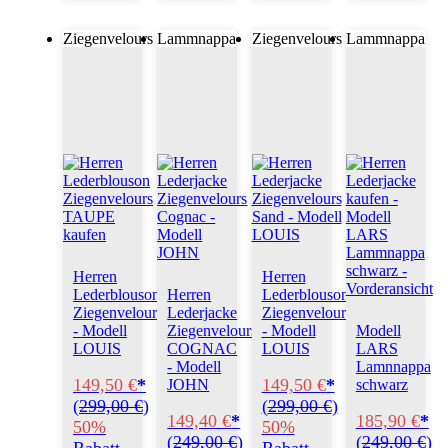
Ziegenvelours
Lammnappa
Ziegenvelours
Lammnappa
Herren
Herren
Lederblouson
Herren
Lederblouson
Ziegenvelours
Lederjacke
Ziegenvelours
- Modell
Ziegenvelours
- Modell
Modell
LOUIS
COGNAC
LOUIS
LARS
- Modell
Lamnnappa
149,50 €
*
149,50 €
*
JOHN
schwarz
(
299,00 €
)
(
299,00 €
)
149,40 €
*
185,90 €
*
50%
50%
(
249,00 €
)
(
249,00 €
)