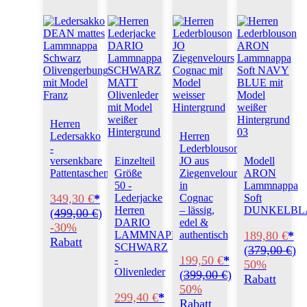
Herren
Ledersakko
Herren
-
Lederblouson
versenkbare
Einzelteil
JO aus
Modell
Pattentaschen
Größe
Ziegenvelours
ARON
50 -
in
Lammnappa
349,30 €
*
Lederjacke
Cognac
Soft
Herren
– lässig,
DUNKELBL
(
499,00 €
)
DARIO
edel &
-30%
189,80 €
*
LAMMNAPPA
authentisch
Rabatt
SCHWARZ
(
379,00 €
)
199,50 €
*
-
50%
Olivenleder
(
399,00 €
)
Rabatt
50%
299,40 €
*
Rabatt