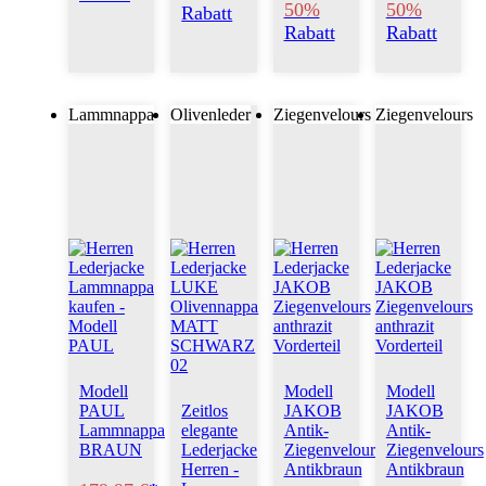
50%
50%
Rabatt
Rabatt
Rabatt
Lammnappa
Olivenleder
Ziegenvelours
Ziegenvelours
Modell
Modell
Modell
PAUL
Zeitlos
JAKOB
JAKOB
Lammnappa
elegante
Antik-
Antik-
BRAUN
Lederjacke
Ziegenvelours
Ziegenvelours
Herren -
Antikbraun
Antikbraun