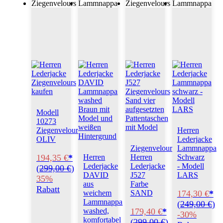
Ziegenvelours
Lammnappa
Ziegenvelours
Lammnappa
Modell
10273
Ziegenvelours
Herren
OLIV
Lederjacke
Ziegenvelours
Lammnappa
194,35 €
*
Herren
Herren
Schwarz
Lederjacke
Lederjacke
- Modell
(
299,00 €
)
DAVID
J527
LARS
35%
aus
Farbe
Rabatt
174,30 €
*
weichem
SAND
Lammnappa
(
249,00 €
)
179,40 €
*
washed,
-30%
komfortabel
(
299,00 €
)