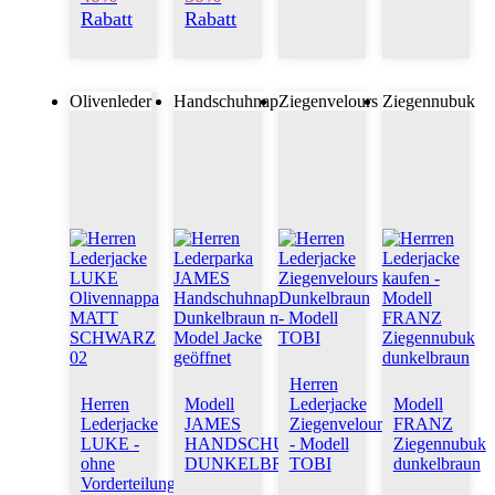
Rabatt
Rabatt
Olivenleder
Handschuhnappa
Ziegenvelours
Ziegennubuk
Herren
Herren
Modell
Lederjacke
Modell
Lederjacke
JAMES
Ziegenvelours
FRANZ
LUKE -
HANDSCHUHNAPPA
- Modell
Ziegennubuk
ohne
DUNKELBRAUN
TOBI
dunkelbraun
Vorderteilung