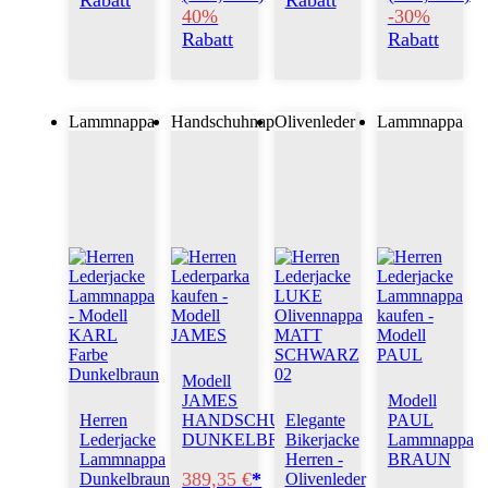
Rabatt
Rabatt
40%
-30%
Rabatt
Rabatt
Lammnappa
Handschuhnappa
Olivenleder
Lammnappa
Modell
JAMES
Modell
Herren
HANDSCHUHNAPPA
Elegante
PAUL
Lederjacke
DUNKELBRAUN
Bikerjacke
Lammnappa
Lammnappa
Herren -
BRAUN
389,35 €
*
Dunkelbraun
Olivenleder