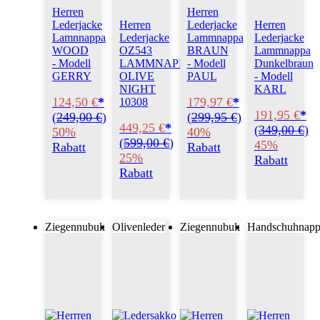
Herren
Herren
Lederjacke
Herren
Lederjacke
Herren
Lamnnappa
Lederjacke
Lammnappa
Lederjacke
WOOD
OZ543
BRAUN
Lammnappa
- Modell
LAMMNAPPA
- Modell
Dunkelbraun
GERRY
OLIVE
PAUL
- Modell
NIGHT
KARL
124,50 €
*
179,97 €
*
10308
191,95 €
*
(
249,00 €
)
(
299,95 €
)
449,25 €
*
(
349,00 €
)
50%
40%
(
599,00 €
)
45%
Rabatt
Rabatt
25%
Rabatt
Rabatt
Ziegennubuk
Olivenleder
Ziegennubuk
Handschuhnapp