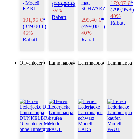
179,97 €
*
- Modell
matt
(
599,00 €
)
KARL
SCHWARZ
(
299,95 €
)
35%
40%
Rabatt
191,95 €
*
299,40 €
*
Rabatt
(
349,00 €
)
(
499,00 €
)
45%
40%
Rabatt
Rabatt
Olivenleder
Lammnappa
Lammnappa
Lammnappa