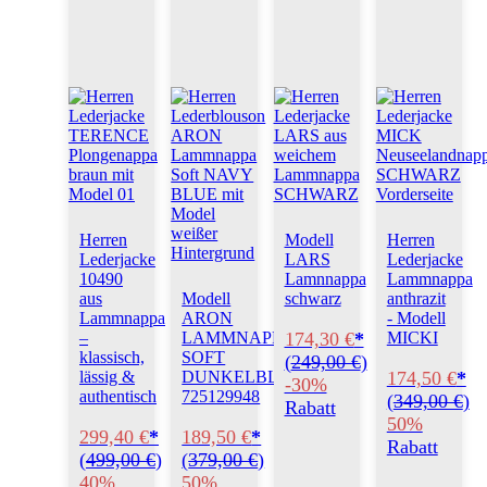
Herren
Modell
Herren
Lederjacke
LARS
Lederjacke
10490
Lamnnappa
Lammnappa
aus
Modell
schwarz
anthrazit
Lammnappa
ARON
- Modell
174,30 €
*
–
LAMMNAPPA
MICKI
klassisch,
SOFT
(
249,00 €
)
174,50 €
*
lässig &
DUNKELBLAU
-30%
authentisch
725129948
(
349,00 €
)
Rabatt
50%
299,40 €
*
189,50 €
*
Rabatt
(
499,00 €
)
(
379,00 €
)
40%
50%