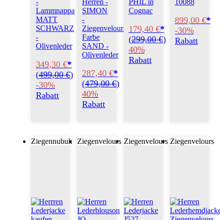
-
Herren -
PHIL in
10088
Lammnappa
SIMON
Cognac
899,00 €
*
MATT
-
179,40 €
*
SCHWARZ
Ziegenvelours
-30%
-
Farbe
(
299,00 €
)
Rabatt
Olivenleder
SAND -
40%
Olivenleder
Rabatt
349,30 €
*
287,40 €
*
(
499,00 €
)
(
479,00 €
)
-30%
40%
Rabatt
Rabatt
Ziegennubuk
Ziegenvelours
Ziegenvelours
Ziegenvelours