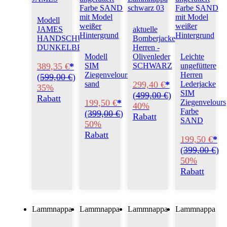
Modell
JAMES
aktuelle
HANDSCHUHNAPPA
Bomberjacke
DUNKELBRAUN
Herren -
Modell
Olivenleder
Leichte
389,35 €
*
SIM
SCHWARZ
ungefüttere
Ziegenvelours
Herren
(
599,00 €
)
299,40 €
*
sand
Lederjacke
35%
SIM
(
499,00 €
)
Rabatt
199,50 €
*
Ziegenvelours
40%
Farbe
(
399,00 €
)
Rabatt
SAND
50%
Rabatt
199,50 €
*
(
399,00 €
)
50%
Rabatt
Lammnappa
Lammnappa
Lammnappa
Lammnappa