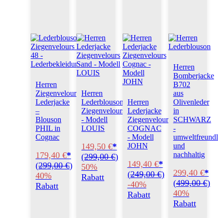
Herren
Bomberjacke
Herren
B702
Ziegenvelours
Herren
aus
Lederjacke
Lederblouson
Herren
Olivenleder
–
Ziegenvelours
Lederjacke
in
Blouson
- Modell
Ziegenvelours
SCHWARZ
PHIL in
LOUIS
COGNAC
-
Cognac
- Modell
umweltfreundl
149,50 €
*
JOHN
und
179,40 €
*
nachhaltig
(
299,00 €
)
149,40 €
*
(
299,00 €
)
50%
299,40 €
*
(
249,00 €
)
40%
Rabatt
(
499,00 €
)
-40%
Rabatt
40%
Rabatt
Rabatt