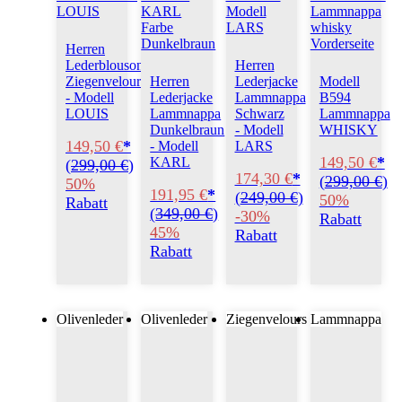
Herren
Lederblouson
Herren
Ziegenvelours
Herren
Lederjacke
Modell
- Modell
Lederjacke
Lammnappa
B594
LOUIS
Lammnappa
Schwarz
Lammnappa
Dunkelbraun
- Modell
WHISKY
149,50 €
*
- Modell
LARS
149,50 €
*
KARL
(
299,00 €
)
174,30 €
*
(
299,00 €
)
50%
191,95 €
*
(
249,00 €
)
50%
Rabatt
(
349,00 €
)
-30%
Rabatt
45%
Rabatt
Rabatt
Olivenleder
Olivenleder
Ziegenvelours
Lammnappa