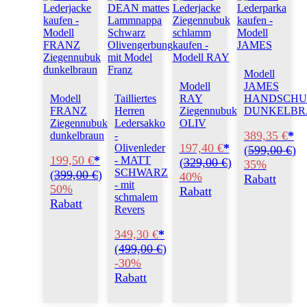
Modell
Modell
JAMES
Modell
Tailliertes
RAY
HANDSCHU
FRANZ
Herren
Ziegennubuk
DUNKELBR
Ziegennubuk
Ledersakko
OLIV
389,35 €
*
dunkelbraun
-
197,40 €
*
Olivenleder
(
599,00 €
)
199,50 €
*
- MATT
(
329,00 €
)
35%
SCHWARZ
(
399,00 €
)
40%
Rabatt
- mit
50%
Rabatt
schmalem
Rabatt
Revers
349,30 €
*
(
499,00 €
)
-30%
Rabatt