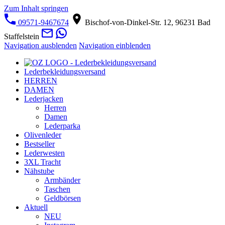
Zum Inhalt springen
09571-9467674
Bischof-von-Dinkel-Str. 12, 96231 Bad
Staffelstein
Navigation ausblenden
Navigation einblenden
Lederbekleidungsversand
HERREN
DAMEN
Lederjacken
Herren
Damen
Lederparka
Olivenleder
Bestseller
Lederwesten
3XL Tracht
Nähstube
Armbänder
Taschen
Geldbörsen
Aktuell
NEU