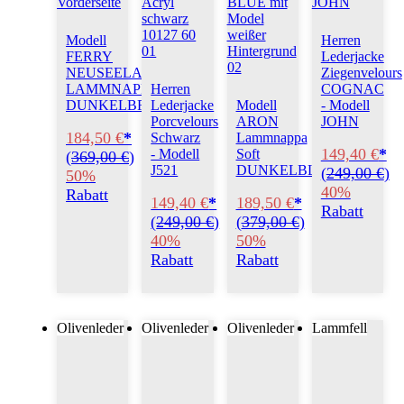
Modell
Herren
FERRY
Lederjacke
NEUSEELAND-
Ziegenvelours
LAMMNAPPA
Herren
COGNAC
DUNKELBRAUN
Lederjacke
Modell
- Modell
Porcvelours
ARON
JOHN
184,50 €
*
Schwarz
Lammnappa
149,40 €
*
- Modell
Soft
(
369,00 €
)
J521
DUNKELBLAU
(
249,00 €
)
50%
40%
Rabatt
149,40 €
*
189,50 €
*
Rabatt
(
249,00 €
)
(
379,00 €
)
40%
50%
Rabatt
Rabatt
Olivenleder
Olivenleder
Olivenleder
Lammfell