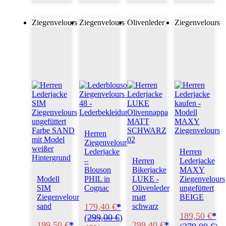
Ziegenvelours
Ziegenvelours
Olivenleder
Ziegenvelours
Herren
Ziegenvelours
Lederjacke
Herren
–
Herren
Lederjacke
Blouson
Bikerjacke
MAXY
Modell
PHIL in
LUKE -
Ziegenvelours
SIM
Cognac
Olivenleder
ungefüttert
Ziegenvelours
matt
BEIGE
179,40 €
*
sand
schwarz
189,50 €
*
(
299,00 €
)
199,50 €
*
299,40 €
*