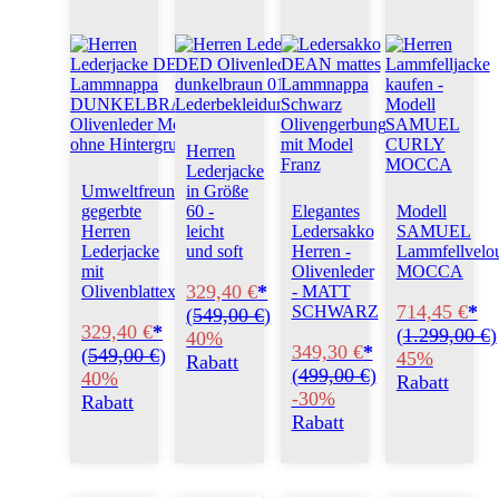
Herren
Lederjacke
Umweltfreundlich
in Größe
gegerbte
Elegantes
Modell
60 -
Herren
Ledersakko
SAMUEL
leicht
Lederjacke
Herren -
Lammfellvelo
und soft
mit
Olivenleder
MOCCA
329,40 €
*
Olivenblattextrakt
- MATT
714,45 €
*
SCHWARZ
(
549,00 €
)
329,40 €
*
(
1.299,00 €
)
40%
349,30 €
*
(
549,00 €
)
45%
Rabatt
(
499,00 €
)
40%
Rabatt
-30%
Rabatt
Rabatt