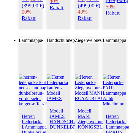
(
379,00 €
)
40%
(
399,00 €
)
(
499,00 €
)
50%
Rabatt
50%
40%
Rabatt
Rabatt
Rabatt
Lammnappa
Handschuhnappa
Ziegenvelours
Lammnappa
Modell
Modell
Herren
JAMES
MANI
Herren
Lederjacke
HANDSCHUHNAPPA
Ziegenvelours
Lederjacke
LAmmnappa
DUNKELBRAUN
KÖNIGSBLAU
Lammnappa
Dunkelbraun
BRAUN