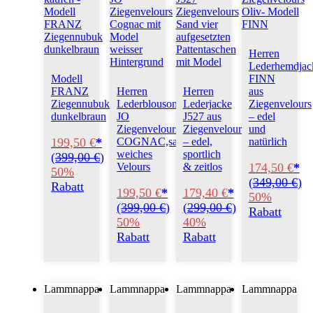
Herren
Lederhemdjac
Modell
FINN
FRANZ
Herren
Herren
aus
Ziegennubuk
Lederblouson
Lederjacke
Ziegenvelours
dunkelbraun
JO
J527 aus
– edel
Ziegenvelours
Ziegenvelours
und
199,50 €
*
COGNAC,samtig
– edel,
natürlich
weiches
sportlich
(
399,00 €
)
174,50 €
*
Velours
& zeitlos
50%
(
349,00 €
)
Rabatt
199,50 €
*
179,40 €
*
50%
(
399,00 €
)
(
299,00 €
)
Rabatt
50%
40%
Rabatt
Rabatt
Lammnappa
Lammnappa
Lammnappa
Lammnappa