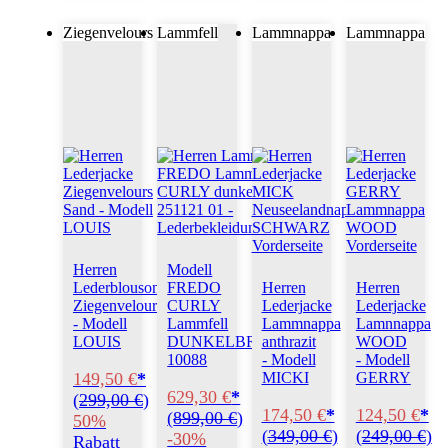
Ziegenvelours
Lammfell
Lammnappa
Lammnappa
Herren
Modell
Lederblouson
FREDO
Herren
Herren
Ziegenvelours
CURLY
Lederjacke
Lederjacke
- Modell
Lammfell
Lammnappa
Lamnnappa
LOUIS
DUNKELBRAUN
anthrazit
WOOD
10088
- Modell
- Modell
149,50 €
*
MICKI
GERRY
629,30 €
*
(
299,00 €
)
174,50 €
*
124,50 €
*
(
899,00 €
)
50%
(
349,00 €
)
(
249,00 €
)
-30%
Rabatt