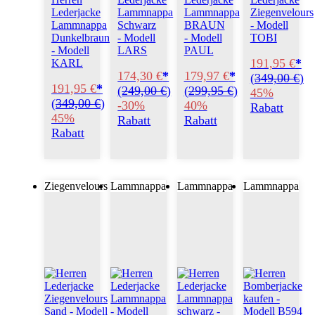
Lederjacke
Lammnappa
Lammnappa
Ziegenvelours
Lammnappa
Schwarz
BRAUN
- Modell
Dunkelbraun
- Modell
- Modell
TOBI
- Modell
LARS
PAUL
191,95 €
*
KARL
174,30 €
*
179,97 €
*
(
349,00 €
)
191,95 €
*
(
249,00 €
)
(
299,95 €
)
45%
(
349,00 €
)
-30%
40%
Rabatt
45%
Rabatt
Rabatt
Rabatt
Ziegenvelours
Lammnappa
Lammnappa
Lammnappa